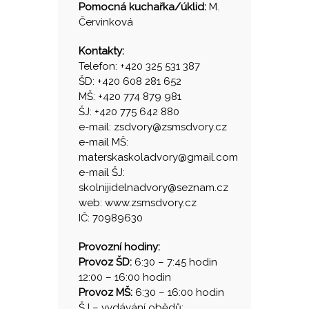
Pomocná kuchařka/úklid:
M.
Červinková
Kontakty:
Telefon: +420 325 531 387
ŠD: +420 608 281 652
MŠ: +420 774 879 981
ŠJ: +420 775 642 880
e-mail: zsdvory@zsmsdvory.cz
e-mail MŠ:
materskaskoladvory@gmail.com
e-mail ŠJ:
skolnijidelnadvory@seznam.cz
web: www.zsmsdvory.cz
IČ: 70989630
Provozní hodiny:
Provoz ŠD:
6:30 – 7:45 hodin
12:00 – 16:00 hodin
Provoz MŠ:
6:30 – 16:00 hodin
ŠJ – vydávání obědů: