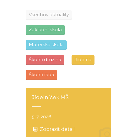
Všechny aktuality
Základní škola
Mateřská škola
Školní družina
Jídelna
Školní rada
Jídelníček MŠ
5. 7. 2026
Zobrazit detail