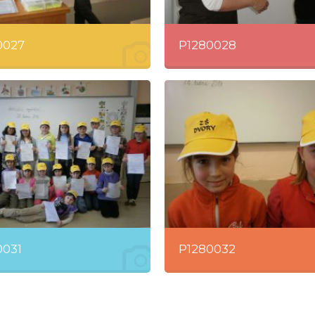
0027
P1280028
0031
P1280032