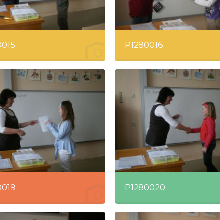
0015
P1280016
0019
P1280020