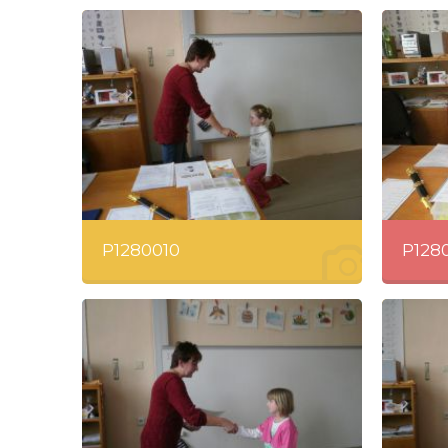
P1280010
P1280