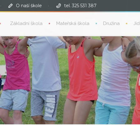
·
O naší škole
·
tel. 325 531 387
Základní škola
Mateřská škola
Družina
Jí