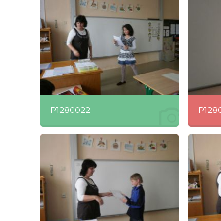
P1280022
P128