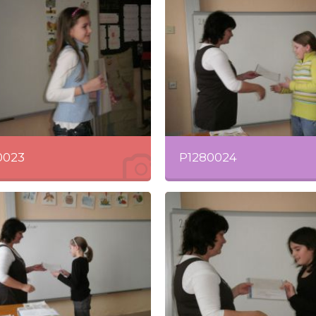
0023
P1280024