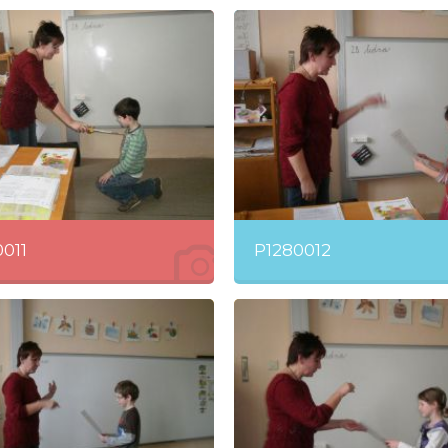
011
P1280012