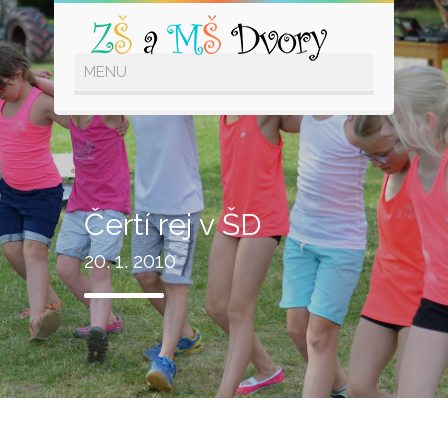
Čertí rej v ŠD
20. 1. 2010