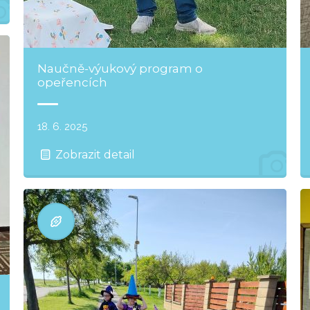
Naučně-výukový program o
opeřencích
18. 6. 2025
Zobrazit detail