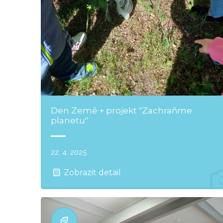
Den Země + projekt "Zachraňme
planetu"
22. 4. 2025
Zobrazit detail