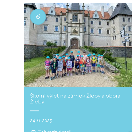
Školní výlet na zámek Žleby a obora
Žleby
24. 6. 2025