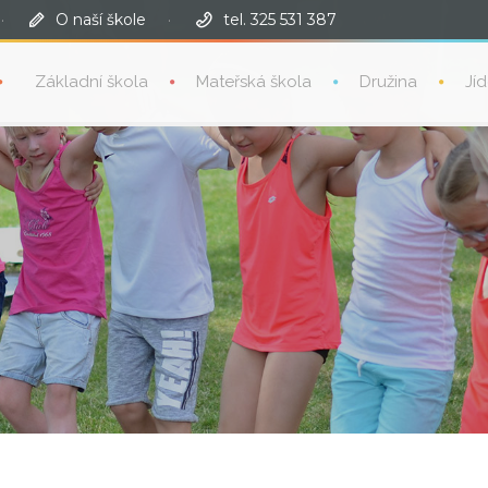
·
O naší škole
·
tel. 325 531 387
Základní škola
Mateřská škola
Družina
Jí