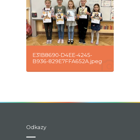
E31B8690-D4EE-4245-
B936-829E7FFA652A.jpeg
Odkazy