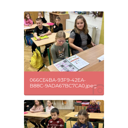
066CE4BA-93F9-42EA-
B88C-9ADA67BC7CA0.jpeg