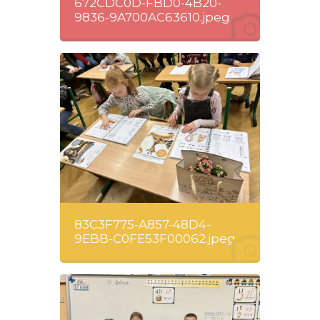
672CDC0D-FBD0-4B20-
9836-9A700AC63610.jpeg
83C3F775-A857-48D4-
9EBB-C0FE53F00062.jpeg