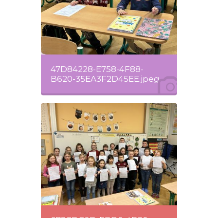
47D84228-E758-4F88-
B620-35EA3F2D45EE.jpeg