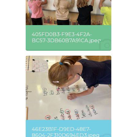
405FD0B3-F9E3-4F2A-
BC57-3DB60B7A91CA.jpeg
46E23B1F-D9ED-48E7-
8604-2F310D694ED3.jpeg