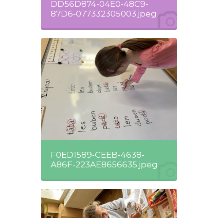
DD56D874-04E0-48C9-
87D6-077332305003.jpeg
F0ED1589-CEEB-4638-
A86F-223AE8656635.jpeg