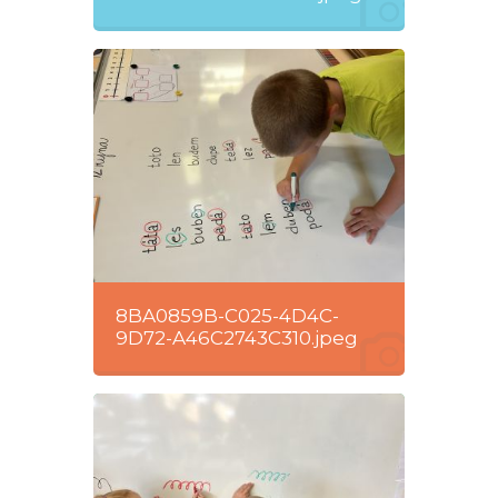
8BA0859B-C025-4D4C-
9D72-A46C2743C310.jpeg