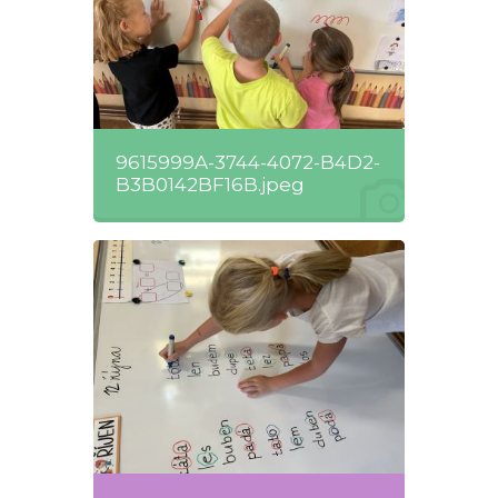
9615999A-3744-4072-B4D2-
B3B0142BF16B.jpeg