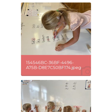
154546BC-36BF-4496-
A75B-D8E7C50BF174.jpeg