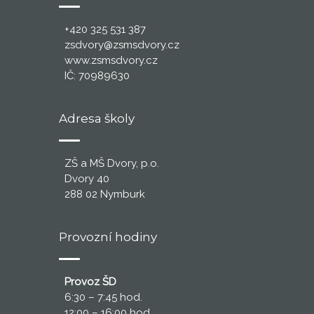
+420 325 531 387
zsdvory@zsmsdvory.cz
www.zsmsdvory.cz
IČ: 70989630
Adresa školy
ZŠ a MŠ Dvory, p.o.
Dvory 40
288 02 Nymburk
Provozní hodiny
Provoz ŠD
6:30 – 7:45 hod.
12:00 – 16:00 hod.