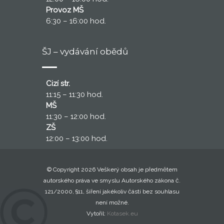
Provoz MŠ
6:30 – 16:00 hod.
ŠJ – vydávání obědů
Cizí str.
11:15 – 11:30 hod.
MŠ
11:30 – 12:00 hod.
ZŠ
12:00 – 13:00 hod.
© Copyright 2026 Veškerý obsah je předmětem
autorského práva ve smyslu Autorského zákona č.
121/2000, §11, šíření jakékoliv části bez souhlasu
není možné.
Vytořil:
Kotasek.eu
..