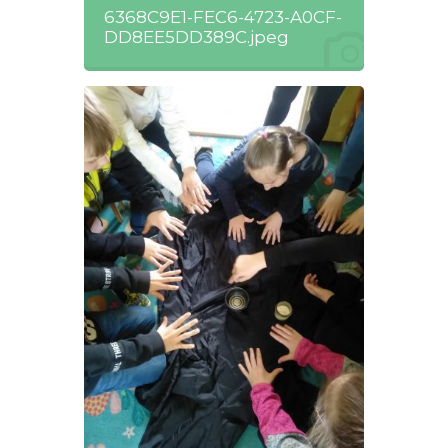
6368C9E1-FEC6-4723-A0CF-
DD8EE5DD389C.jpeg