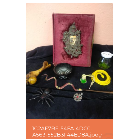
1C2AE7BE-54FA-4DC0-
A563-552B3F44ED8A.jpeg