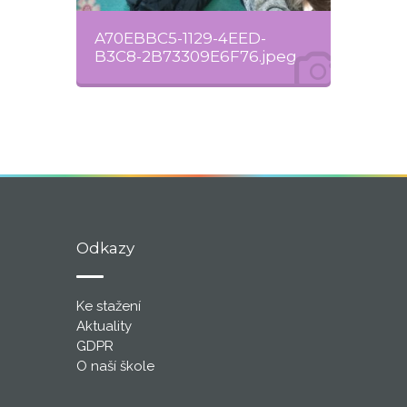
A70EBBC5-1129-4EED-
B3C8-2B73309E6F76.jpeg
Odkazy
Ke stažení
Aktuality
GDPR
O naší škole