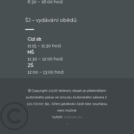
6:30 – 16:00 hod.
ŠJ – vydávání obědů
Cizí str.
11:15 – 11:30 hod.
MŠ
11:30 – 12:00 hod.
ZŠ
12:00 – 13:00 hod.
© Copyright 2026 Veškerý obsah je předmětem
autorského práva ve smyslu Autorského zákona č.
121/2000, §11, šíření jakékoliv části bez souhlasu
není možné.
Vytořil:
Kotasek.eu
..