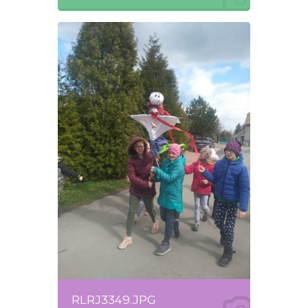
RLRJ3349.JPG