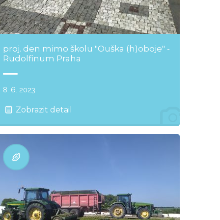
proj. den mimo školu "Ouška (h)oboje" -
Rudolfinum Praha
8. 6. 2023
Zobrazit detail