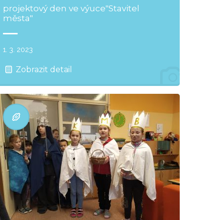
projektový den ve výuce"Stavitel
města"
1. 3. 2023
Zobrazit detail