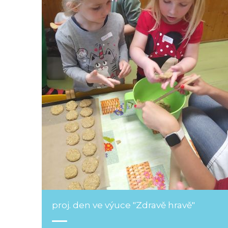
proj. den ve výuce "Zdravě hravě"