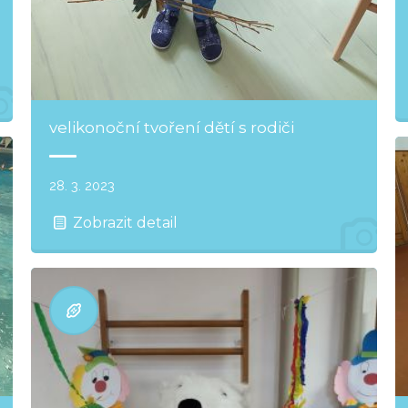
velikonoční tvoření dětí s rodiči
28. 3. 2023
Zobrazit detail