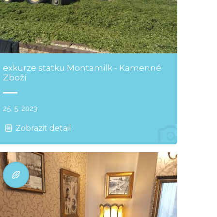
exkurze statku Montamilk - Kamenné
Zboží
25. 5. 2023
Zobrazit detail