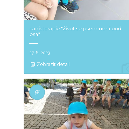
canisterapie "Život se psem není pod
psa"
27. 6. 2023
Zobrazit detail