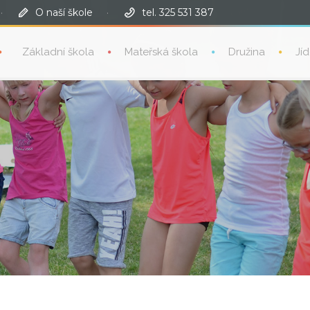
·
O naší škole
·
tel. 325 531 387
Základní škola
Mateřská škola
Družina
Jí