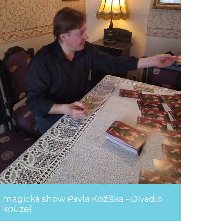
magická show Pavla Kožíška - Divadlo
kouzel