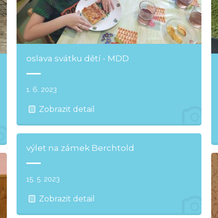
oslava svátku dětí - MDD
1. 6. 2023
Zobrazit detail
výlet na zámek Berchtold
15. 5. 2023
Zobrazit detail