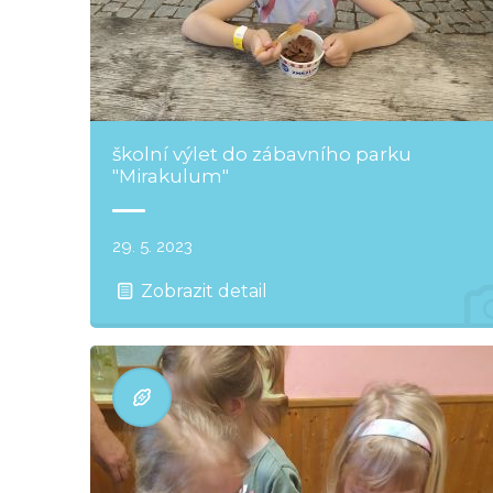
školní výlet do zábavního parku
"Mirakulum"
29. 5. 2023
Zobrazit detail