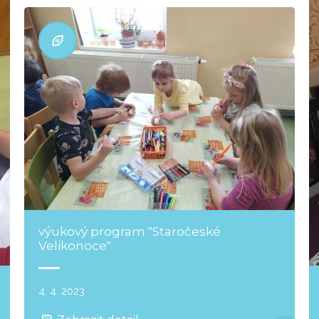
výukový program "Staročeské
Velikonoce"
4. 4. 2023