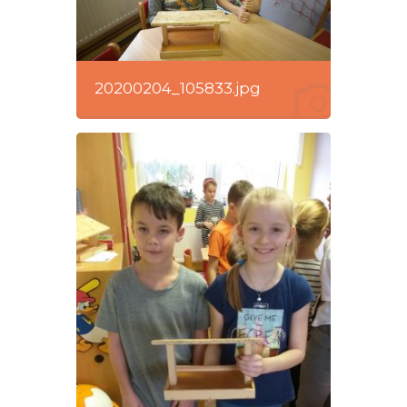
20200204_105833.jpg