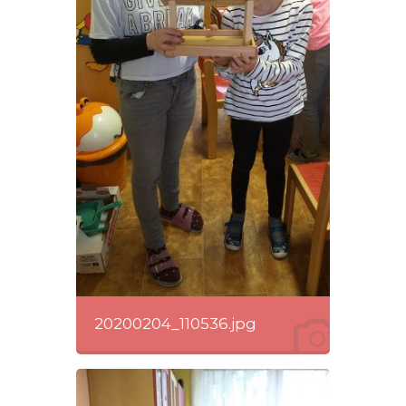
20200204_110536.jpg