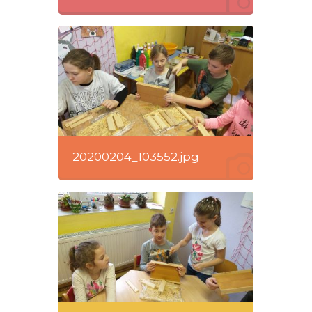
20200204_103552.jpg