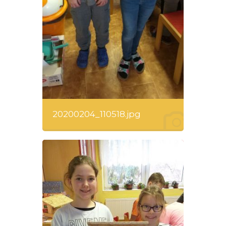
20200204_110518.jpg