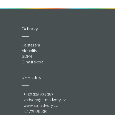
Odkazy
Ke stažení
Aktuality
GDPR
O naší škole
Kontakty
+420 325 531 387
zsdvory@zsmsdvory.cz
www.zsmsdvory.cz
IČ: 70989630