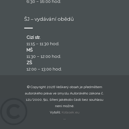
6:30 – 16:00 hod.
ŠJ – vydávání obědů
Cizí str.
11:15 – 11:30 hod.
MŠ
11:30 – 12:00 hod.
ZŠ
12:00 – 13:00 hod.
© Copyright 2026 Veškerý obsah je předmětem
autorského práva ve smyslu Autorského zákona č.
121/2000, §11, šíření jakékoliv části bez souhlasu
není možné.
Vytořil:
Kotasek.eu
..