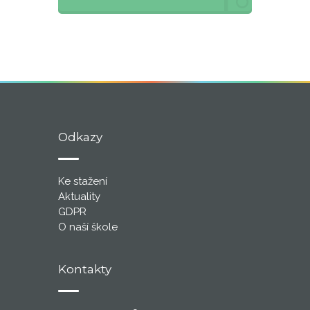
Odkazy
Ke stažení
Aktuality
GDPR
O naší škole
Kontakty