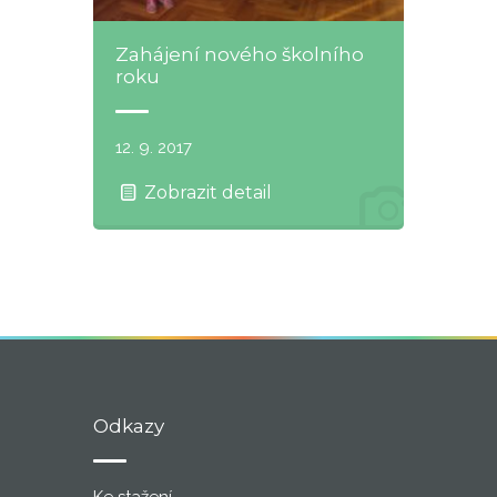
Zahájení nového školního
roku
12. 9. 2017
Zobrazit detail
Odkazy