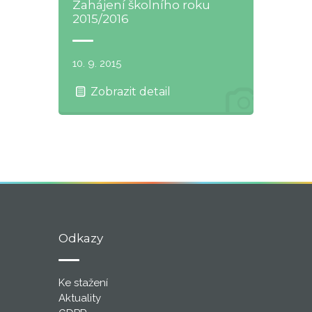
Zahájení školního roku
2015/2016
10. 9. 2015
Zobrazit detail
Odkazy
Ke stažení
Aktuality