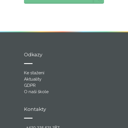
Odkazy
Ke stažení
Aktuality
GDPR
O naší škole
Kontakty
+420 325 531 387