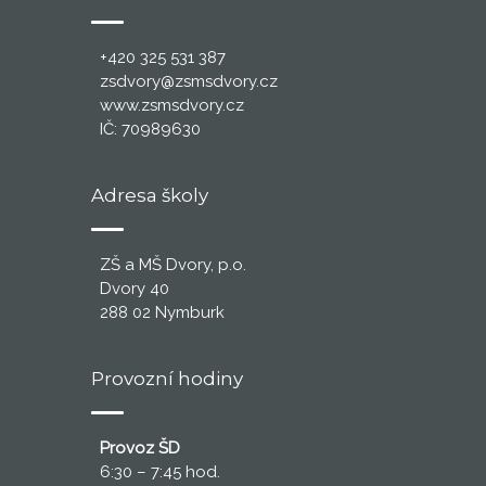
+420 325 531 387
zsdvory@zsmsdvory.cz
www.zsmsdvory.cz
IČ: 70989630
Adresa školy
ZŠ a MŠ Dvory, p.o.
Dvory 40
288 02 Nymburk
Provozní hodiny
Provoz ŠD
6:30 – 7:45 hod.