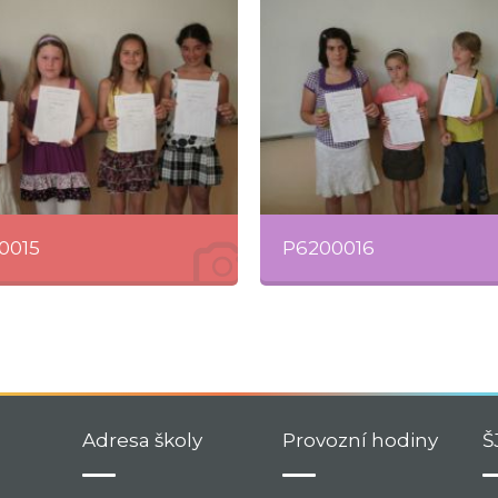
0015
P6200016
Adresa školy
Provozní hodiny
Š