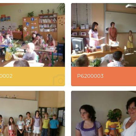
0002
P6200003