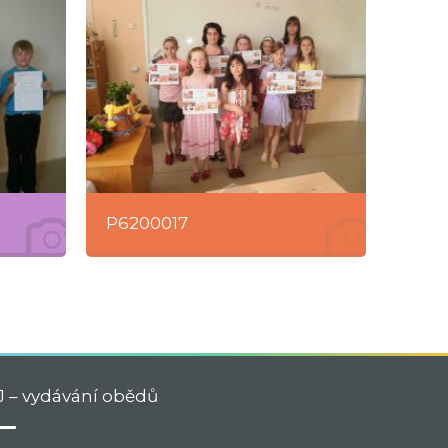
P6200017
J – vydávání obědů