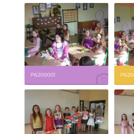
P6200001
P620