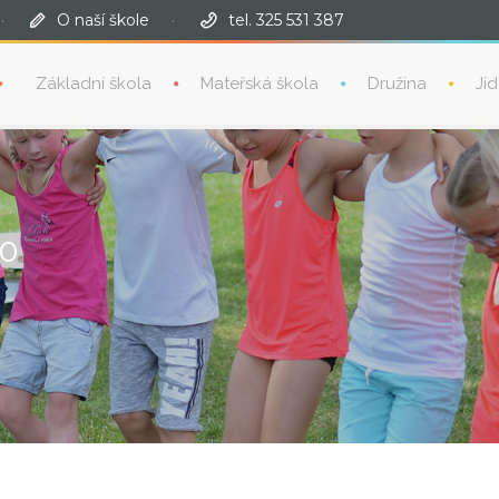
·
O naší škole
·
tel. 325 531 387
Základní škola
Mateřská škola
Družina
Jí
10