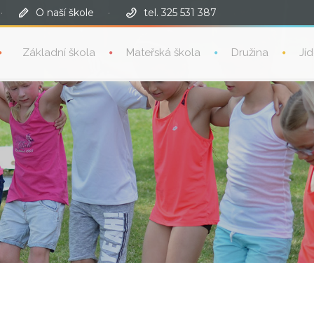
·
O naší škole
·
tel. 325 531 387
Základní škola
Mateřská škola
Družina
Jí