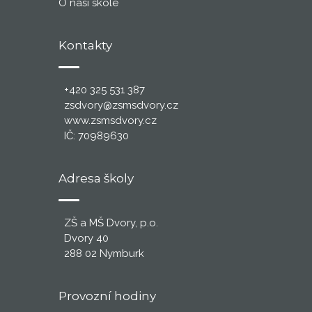
O naší škole
Kontakty
+420 325 531 387
zsdvory@zsmsdvory.cz
www.zsmsdvory.cz
IČ: 70989630
Adresa školy
ZŠ a MŠ Dvory, p.o.
Dvory 40
288 02 Nymburk
Provozní hodiny