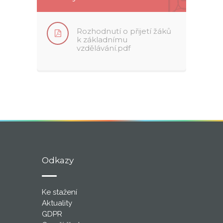
Rozhodnutí o přijetí žáků
k základnímu
vzdělávání.pdf
Odkazy
Ke stažení
Aktuality
GDPR