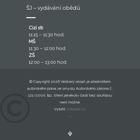
ŠJ – vydávání obědů
Cizí str.
11:15 – 11:30 hod.
MŠ
11:30 – 12:00 hod.
ZŠ
12:00 – 13:00 hod.
© Copyright 2026 Veškerý obsah je předmětem
autorského práva ve smyslu Autorského zákona č.
121/2000, §11, šíření jakékoliv části bez souhlasu
není možné.
Vytořil:
Kotasek.eu
..