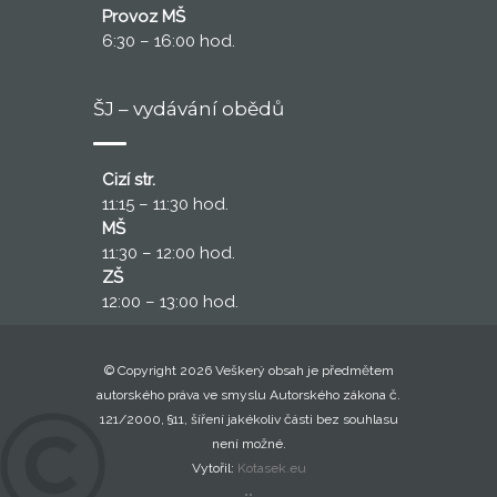
Provoz MŠ
6:30 – 16:00 hod.
ŠJ – vydávání obědů
Cizí str.
11:15 – 11:30 hod.
MŠ
11:30 – 12:00 hod.
ZŠ
12:00 – 13:00 hod.
© Copyright 2026 Veškerý obsah je předmětem
autorského práva ve smyslu Autorského zákona č.
121/2000, §11, šíření jakékoliv části bez souhlasu
není možné.
Vytořil:
Kotasek.eu
..