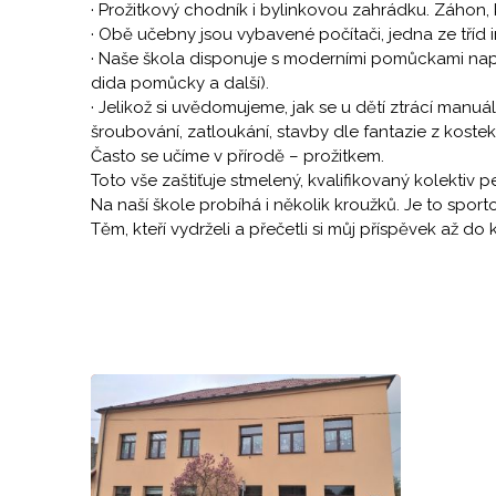
· Prožitkový chodník i bylinkovou zahrádku. Záhon, kde
· Obě učebny jsou vybavené počítači, jedna ze tříd in
· Naše škola disponuje s moderními pomůckami např
dida pomůcky a další).
· Jelikož si uvědomujeme, jak se u dětí ztrácí manu
šroubování, zatloukání, stavby dle fantazie z kostek
Často se učíme v přírodě – prožitkem.
Toto vše zaštiťuje stmelený, kvalifikovaný kolektiv
Na naší škole probíhá i několik kroužků. Je to spo
Těm, kteří vydrželi a přečetli si můj příspěvek až d