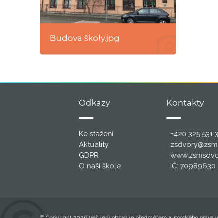
Budova školy.jpg
Odkazy
Kontakty
Ke stažení
+420 325 531 
Aktuality
zsdvory@zsm
GDPR
www.zsmsdvo
O naší škole
IČ: 70989630
© Copyright 2026 Veškerý obsah je předmětem autorského práva ve 