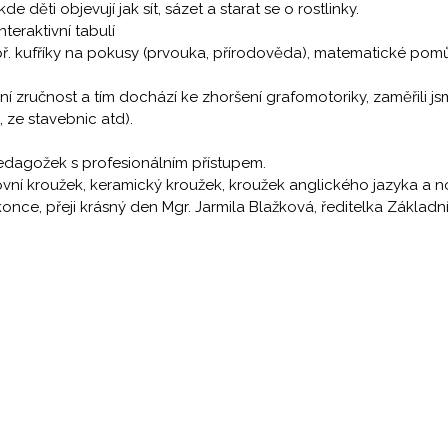
 děti objevují jak sít, sázet a starat se o rostlinky.
teraktivní tabulí
. kufříky na pokusy (prvouka, přírodověda), matematické pomů
ální zručnost a tím dochází ke zhoršení grafomotoriky, zaměřili 
, ze stavebnic atd).
 pedagožek s profesionálním přístupem.
rtovní kroužek, keramický kroužek, kroužek anglického jazyka 
o konce, přeji krásný den Mgr. Jarmila Blažková, ředitelka Základ