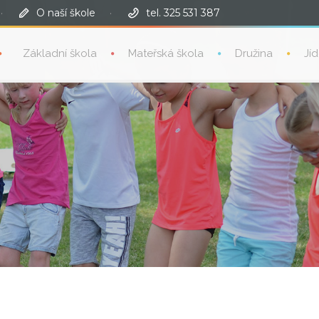
·
O naší škole
·
tel. 325 531 387
Základní škola
Mateřská škola
Družina
Jí