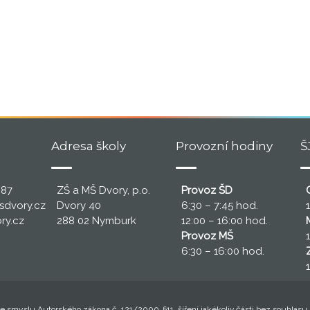
Adresa školy
Provozní hodiny
Š
387
ZŠ a MŠ Dvory, p.o.
Provoz ŠD
C
sdvory.cz
Dvory 40
6:30 – 7:45 hod.
ry.cz
288 02 Nymburk
12:00 – 16:00 hod.
Provoz MŠ
6:30 – 16:00 hod.
smyslu Autorského zákona č. 121/2000, §11, šíření jakékoliv části bez souhlasu