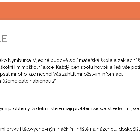
LE
eko Nymburka. V jedné budově sídlí mateřská škola a základní š
 školní i mimoškolní akce. Každý den spolu hovoří a řeší vše potř
napsat mnoho, ale nechci Vás zahltit množstvím informací.
o můžeme dále nabídnout?“
ovými problémy. S dětmi, které mají problém se soustředěním, js
mi prvky i tělovýchovným náčiním, hřiště na házenou, doskočiště