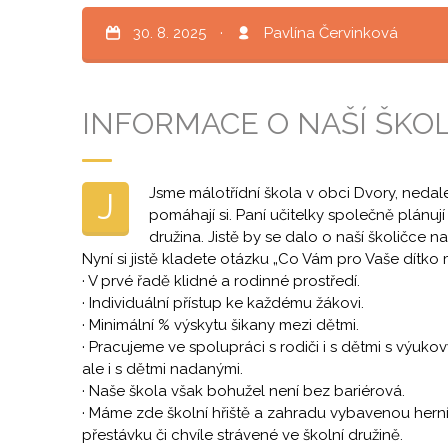
30. 8. 2025
·
Pavlína Červinková
INFORMACE O NAŠÍ ŠKO
Jsme málotřídní škola v obci Dvory, nedal
J
pomáhají si. Paní učitelky společně plánují
družina. Jistě by se dalo o naší školičce 
Nyní si jistě kladete otázku „Co Vám pro Vaše dítk
· V prvé řadě klidné a rodinné prostředí.
· Individuální přístup ke každému žákovi.
· Minimální % výskytu šikany mezi dětmi.
· Pracujeme ve spolupráci s rodiči i s dětmi s výuk
ale i s dětmi nadanými.
· Naše škola však bohužel není bez bariérová.
· Máme zde školní hřiště a zahradu vybavenou herní
přestávku či chvíle strávené ve školní družině.