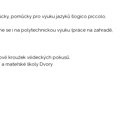
cky, pomůcky pro výuku jazyků (logico piccolo,
jsme se i na polytechnickou výuku (práce na zahradě,
a nově kroužek vědeckých pokusů.
ní a mateřské školy Dvory